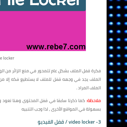
ip file locker
فكرة قفل الملف بشكل عام تتمحور في منع الزائر من الوصو
الملف المراد .
ملاحظة:
كما ذكرنا سابقا في قفل المحتوى وهنا نعود ونذ
بسهولة في المواقع الأخرى , لذا وجب التنبيه
3- video locker / قفل الفيديو