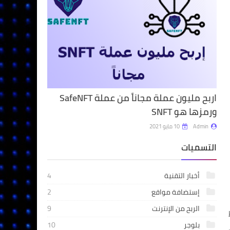
اربح مليون عملة مجاناً من عملة SafeNFT
ورمزها هو SNFT
Admin
10 مايو 2021
التسميات
أخبار التقنية
4
إستضافة مواقع
2
الربح من الإنترنت
9
بط
بلوجر
10
قاً إن