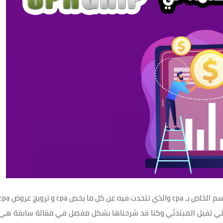
وفي القسم الخاص بـ cpa والذي نتحدث فيه عن كل ما يخص cpa و ترويج 
 شركات الـ cpa . ومن بين أفضل شركات ال cpa والتي تقبل المبتدئي وكنا قد شرحناها بشكل مفصل في مقالة سابقة هي