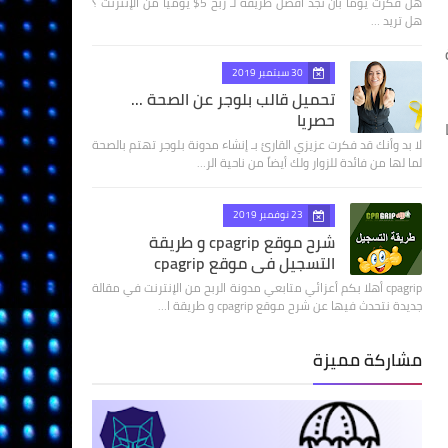
هل فكرت يوماً بأن تجد أفضل طريقة لـ ربح 5$ يومياً من الإنترنت ؟
هل تريد …
30 سبتمبر 2019
تحميل قالب بلوجر عن الصحة ...
حصريا
ها
لا بد وأنك قد فكرت عزيزي القارئ بـ إنشاء مدونة بلوجر تهتم بالصحة
لما لها من فائدة للزوار ولك أيضاً من ناحية الر…
23 نوفمبر 2019
شرح موقع cpagrip و طريقة
التسجيل في موقع cpagrip
cpagrip أهلا بكم أعزائي متابعي مدونة الربح من الإنترنت في مقالة
جديدة نتحدث فيها عن شرح موقع cpagrip و طريقة ا…
مشاركة مميزة