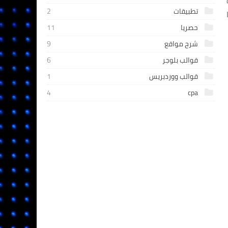
تطبيقات
2
حصريا
11
شرح مواقع
9
قوالب بلوجر
6
قوالب ووردبريس
1
4
cpa