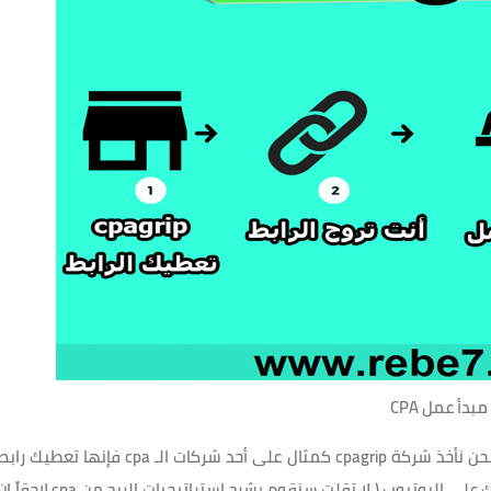
مبدأ عمل CPA
كما يظهر أمامك فبإختصار شديد ولكي لا نطيل عليكم فنحن نأخذ شركة cpagrip كمثال على أحد شركات الـ cpa فإنها تعطيك را
العرض وانت تأخذه وتضعه في مدونتك أو موقعك أو قناتك على اليوتيوب ( لا تقلت سنقوم بشرح إستراتيجيات الربح من cpa لاح