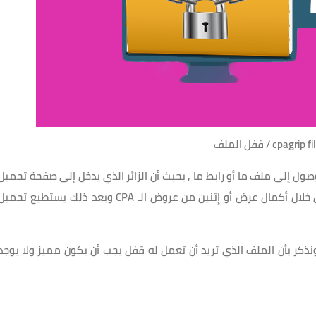
cpagr / قفل الملف
ل إلى ملف ما أو رابط ما , بحيث أن الزائر الذي يدخل إلى صفحة تحميل
الملف يجد في وجهه قفل للملف لا يستطيع فكه إلا من خلال أكمال عرض أو إثنين من عروض الـ CPA وبعد ذلك يستطيع تحمي
كر بأن الملف الذي تريد أن تعمل له قفل يجب أن يكون مميز ولا يوجد