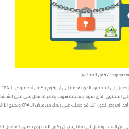
cpa / قفل المحتوى
تتمحور فكرة قفل المحتوى حول إمكانية منع الزائر من الوصول إلى المحتوى الذي ت
اع على المحتوى الذي تقوم بتقديمه سوف يظهر له قفل على ملئ الشاشة
يقوم له ( أكمل أحد العروض التالية ) وبعد أن يقوم بإكمال أحد العروض تكون أنت قد حصلت على ربحك من عرض الـ CPA ويصبح ال
ى حصري 100% , فربما تسألني عن السبب وتقول لي لماذا يجب أن يكون المحتوى حصري ؟ فأقول لك