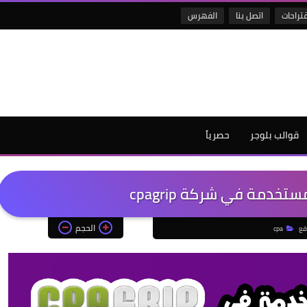
قتراحات
اتصل بنا
الفهرس
قوالب بلوجر
حصرياً
خدمة في شركة cpagrip
الحجم
قع
cpa