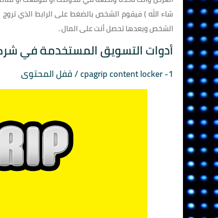
شاء الله ) فيقوم الشخص بالضغط على الرابط الذي تروج
الشخص وبعدها تحصل أنت على المال .
أدوات التسويق المستخدمة في شركة agrip
1- cpagrip content locker / قفل المحتوى