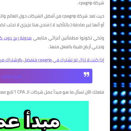
شركة cpagrip .
حيث تعد شركة cpagrip من أفضل الشركات 
أو أنها غير صادقة ( بالتأكيد لا ) فنحن هنا عزيزي لا نجلب ل
ولكي تكونوا مطمأنين أعزائي متابعي
مدونة ربح دوت ك
ونجني أرباح طيبة بالفعل منها .
إذا كنت لا تزال لم تشترك في cpagrip فتفضل بالإشتراك من هنا
شرح موقع cpagrip و طريقة التسجيل فيه
فلعلك الأن تسأل ما هو مبدأ عمل شركات الـ CPA ؟ تابع معي الصورة في الأسفل لكي تفهم مبدأ عمل CPA على أفضل وجه